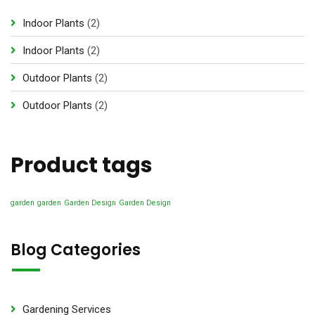
2
Indoor Plants
2
p
2
Indoor Plants
2
r
p
2
Outdoor Plants
2
o
r
p
d
2
Outdoor Plants
2
o
r
u
p
d
o
c
r
u
d
Product tags
t
o
c
u
s
d
t
c
u
garden
garden
Garden Design
Garden Design
s
t
c
s
t
Blog Categories
s
Gardening Services