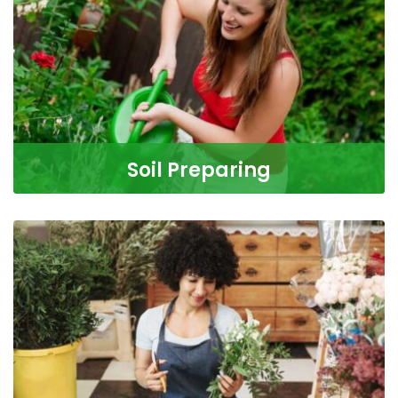
READ MORE
Soil Preparing
Soil Preparation The soil is a storehouse for all the
elements plants need to
READ MORE